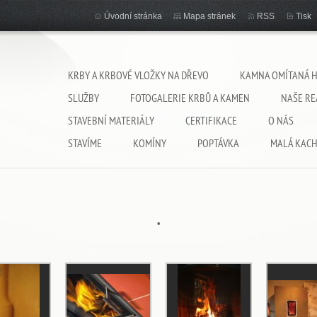
Úvodní stránka
Mapa stránek
RSS
Tisk
KRBY A KRBOVÉ VLOŽKY NA DŘEVO
KAMNA OMÍTANÁ 
SLUŽBY
FOTOGALERIE KRBŮ A KAMEN
NAŠE RE
STAVEBNÍ MATERIÁLY
CERTIFIKACE
O NÁS
STAVÍME
KOMÍNY
POPTÁVKA
MALÁ KAC
.