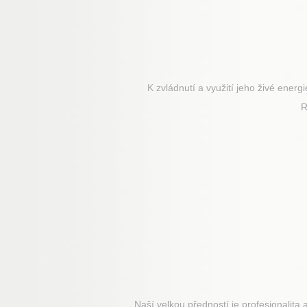
K zvládnutí a využití jeho živé energ
R
Naší velkou předností je profesionalita 