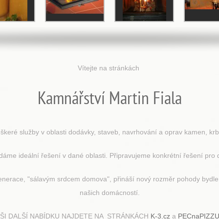
Vítejte na stránkách
Kamnářství Martin Fiala
škeré služby v oblasti dodávky, staveb, navrhování a oprav kamen, krb
áme ideální řešení v dané oblasti. Připravujeme konkrétní řešení pro
enerace, "sálavým srdcem domova", přináší nový rozměr pohody bydlení
našich domácností.
ŠI DALŠÍ NABÍDKU NAJDETE NA STRÁNKÁCH
K-3.cz
a
PECnaPIZZU