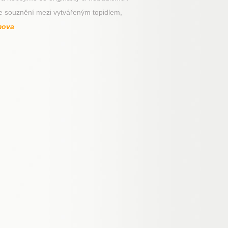
íme souznění mezi vytvářeným topidlem,
mova
.