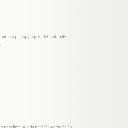
amnářské postupy a přírodní materiály.
a.
a nebojíme se originality či netradičních