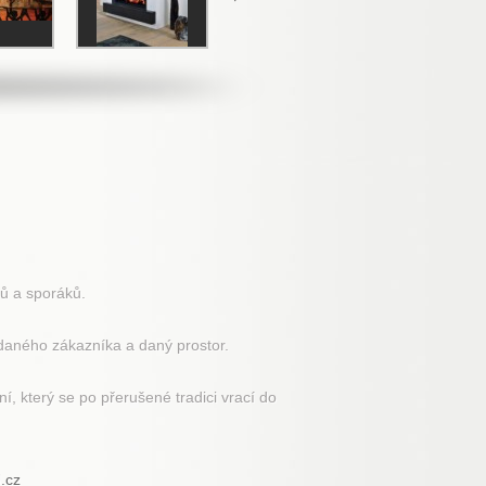
ů a sporáků.
 daného zákazníka a daný prostor.
, který se po přerušené tradici vrací do
.cz