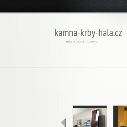
kamna-krby-fiala.cz
sálavé srdce domova