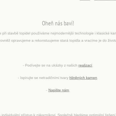
Oheň nás baví!
ie při stavbě topidel používáme nejmodernější technologie i klasické k
ovněž opravujeme a rekonstuujeme stará topidla a vracíme je do život
- Podívejte se na ukázky z našich
realizací
.
- Ispirujte se netradičními tvary
hliněných kamen
.
-
Napište nám
.
a individuální přístup k zákazníkovi. Společně hledáme optimální řešení 