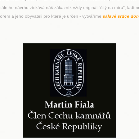
nálního návrhu získává náš zákazník vždy originál "šitý na míru", lad
orem a jeho obyvateli pro které je určen - vytváříme
sálavé srdce do