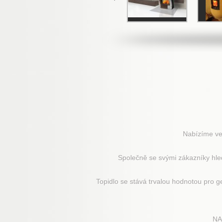
Nabízíme ve
Společně se svými zákazníky hled
Topidlo se stává trvalou hodnotou pro g
NA