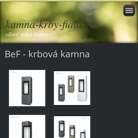
kamna-krby-fiala.cz
sálavé srdce domova
BeF - krbová kamna