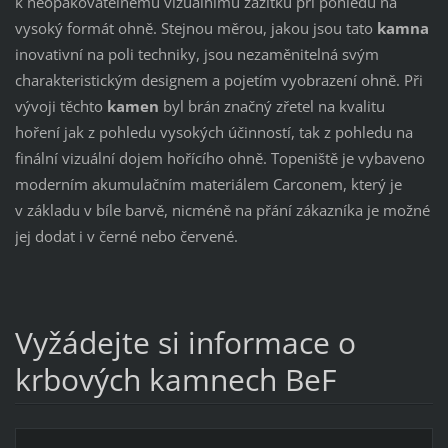
k neopakovatelnému vizuálnímu zážitku při pohledu na
vysoký formát ohně. Stejnou měrou, jakou jsou tato
kamna
inovativní na poli techniky, jsou nezaměnitelná svým
charakteristickým designem a pojetím vyobrazení ohně. Při
vývoji těchto
kamen
byl brán značný zřetel na kvalitu
hoření jak z pohledu vysokých účinností, tak z pohledu na
finální vizuální dojem hořícího ohně. Topeniště je vybaveno
moderním akumulačním materiálem Carconem, který je
v základu v bíle barvě, nicméně na přání zákazníka je možné
jej dodat i v černé nebo červené.
Vyžádejte si informace o
krbových kamnech BeF