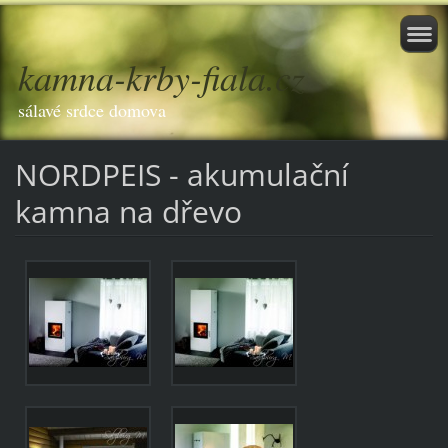
kamna-krby-fiala.cz
sálavé srdce domova
NORDPEIS - akumulační
kamna na dřevo