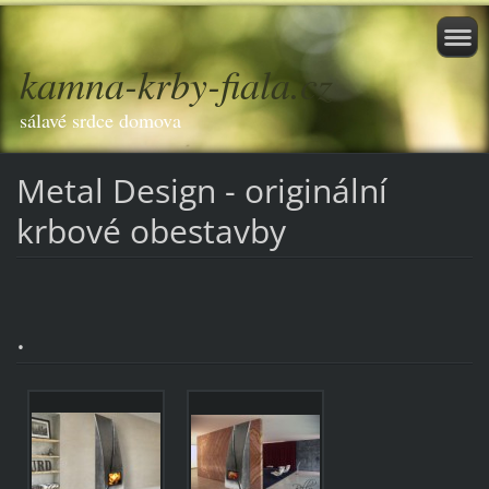
kamna-krby-fiala.cz
sálavé srdce domova
Metal Design - originální
krbové obestavby
.