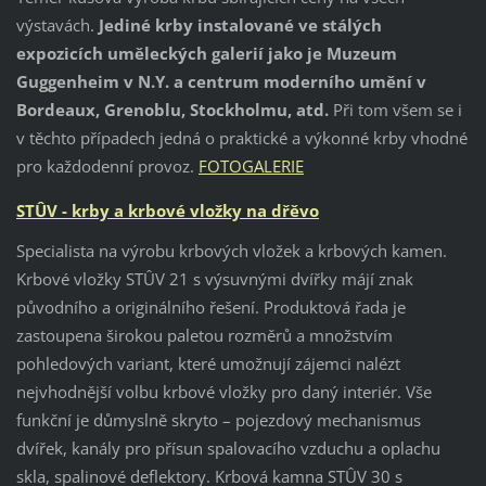
výstavách.
Jediné krby instalované ve stálých
expozicích uměleckých galerií jako je Muzeum
Guggenheim v N.Y. a centrum moderního umění v
Bordeaux, Grenoblu, Stockholmu, atd.
Při tom všem se i
v těchto případech jedná o praktické a výkonné krby vhodné
pro každodenní provoz.
FOTOGALERI
E
STÛV - krby a krbové vložky na dřěvo
Specialista na výrobu krbových vložek a krbových kamen.
Krbové vložky STÛV 21 s výsuvnými dvířky májí znak
původního a originálního řešení. Produktová řada je
zastoupena širokou paletou rozměrů a množstvím
pohledových variant, které umožnují zájemci nalézt
nejvhodnější volbu krbové vložky pro daný interiér. Vše
funkční je důmyslně skryto – pojezdový mechanismus
dvířek, kanály pro přísun spalovacího vzduchu a oplachu
skla, spalinové deflektory. Krbová kamna STÛV 30 s