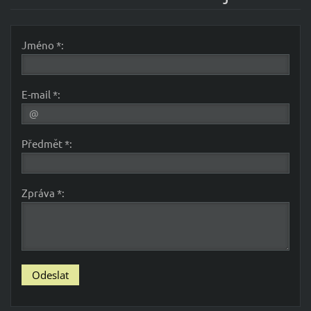
Jméno *:
E-mail *:
Předmět *:
Zpráva *: