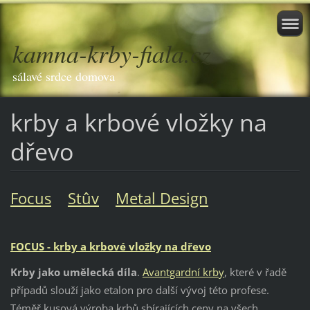
kamna-krby-fiala.cz
sálavé srdce domova
krby a krbové vložky na
dřevo
Focus
St
ûv
Metal Design
FOCUS - krby a krbové vložky na dřevo
Krby jako umělecká díla
.
Avantgardní krby
, které v řadě
případů slouží jako etalon pro další vývoj této profese.
Téměř kusová výroba krbů sbírajících ceny na všech