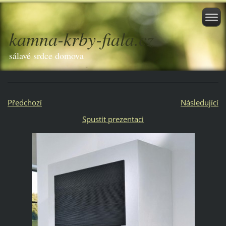
kamna-krby-fiala.cz
sálavé srdce domova
Předchozí
Následující
Spustit prezentaci