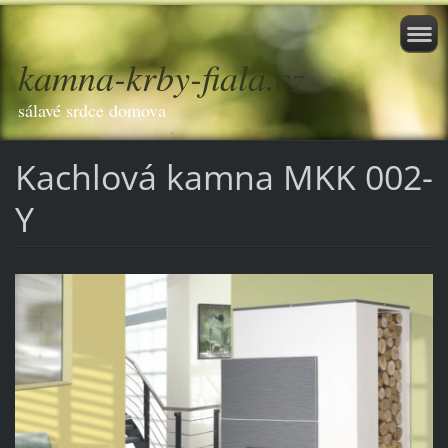
kamna-krby-fiala.cz
sálavé srdce domova
Kachlová kamna MKK 002-
Y