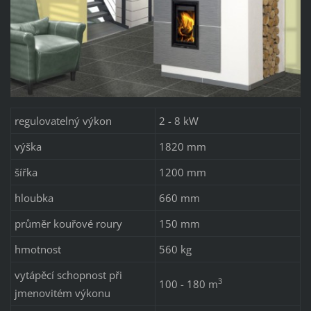
regulovatelný výkon
2 - 8 kW
výška
1820 mm
šířka
1200 mm
hloubka
660 mm
průměr kouřové roury
150 mm
hmotnost
560 kg
vytápěcí schopnost při
3
100 - 180 m
jmenovitém výkonu