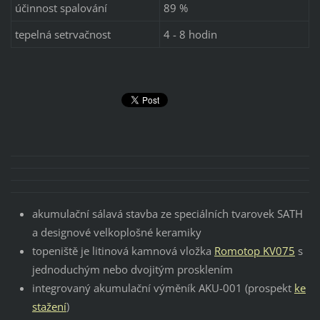
účinnost spalování
89 %
tepelná setrvačnost
4 - 8 hodin
akumulační sálavá stavba ze speciálních tvarovek SATH
a designové velkoplošné keramiky
topeniště je litinová kamnová vložka
Romotop KV075
s
jednoduchým nebo dvojitým prosklením
integrovaný akumulační výměník AKU-001 (prospekt
ke
stažení
)