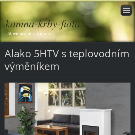
kamna-krby-fiala.cz
sálavé srdce domova
Alako 5HTV s teplovodním
výměníkem