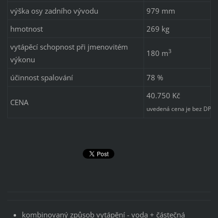
výška osy zadního vývodu
979 mm
hmotnost
269 kg
vytápěcí schopnost při jmenovitém
3
180 m
výkonu
účinnost spalování
78 %
40.750 Kč
CENA
uvedená cena je bez DPH
kombinovaný způsob vytápění - voda + částečná