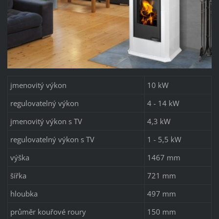
jmenovitý výkon
10 kW
regulovatelný výkon
4 - 14 kW
jmenovitý výkon s TV
4,3 kW
regulovatelný výkon s TV
1 - 5,5 kW
výška
1467 mm
šířka
721 mm
hloubka
497 mm
průměr kouřové roury
150 mm