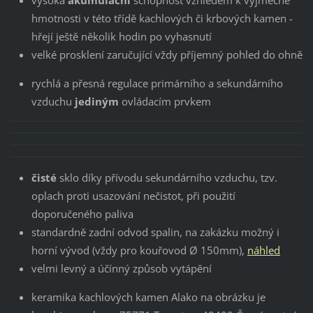
hmotnosti v této třídě kachlových či krbových kamen -
hřejí ještě několik hodin po vyhasnutí
velké prosklení zaručující vždy příjemný pohled do ohně
rychlá a přesná regulace primárního a sekundárního
vzduchu
jediným
ovládacím prvkem
čisté
sklo díky přívodu sekundárního vzduchu, tzv.
oplach proti usazování nečistot, při použití
doporučeného paliva
standardně zadní odvod spalin, na zakázku možný i
horní vývod (vždy pro kouřovod Ø 150mm),
náhled
velmi levný a účínný způsob vytápění
keramika kachlových kamen Alako na obrázku je