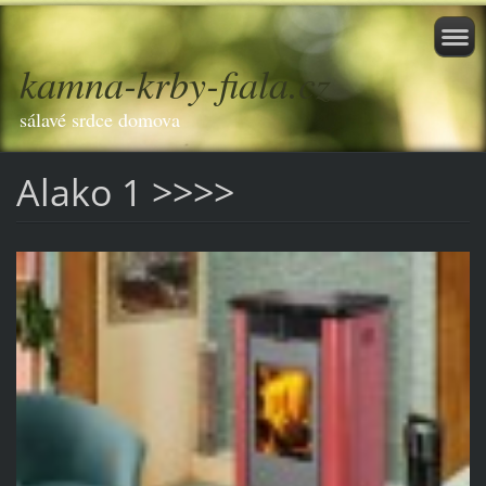
kamna-krby-fiala.cz
sálavé srdce domova
Alako 1 >>>>