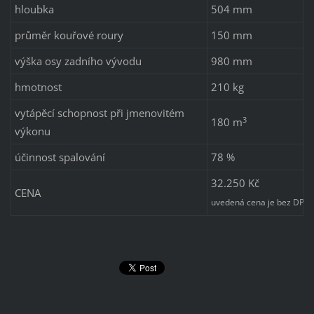
hloubka
504 mm
průměr kouřové roury
150 mm
výška osy zadního vývodu
980 mm
hmotnost
210 kg
vytápěcí schopnost při jmenovitém
3
180 m
výkonu
účinnost spalování
78 %
32.250 Kč
CENA
uvedená cena je bez DPH