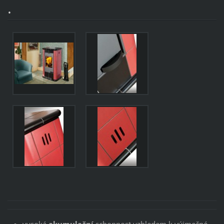
.
vysoká
akumulační
schopnost vzhledem k výjmečné