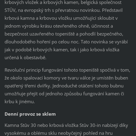
krbových vložek a krbových kamen, belgická společnost
STÛV, na evropský trh s převratnou novinkou. Představil
krbová kamna a krbovou vložku umožňující skloubit v
jednom výrobku krásu otevřeného ohně, účinnost a
bezpečnost uzavřeného topeniště a pohodlí bezpečného,
dlouhodobého hoření po celou noc. Tato novinka se vyrábí
jak v podobě krbových kamen, tak i jako krbová vložka
určená k obestavbě.
Revoluční princip fungování tohoto topeniště spočívá v tom,
že okolo spalovací komory ve tvaru válce je umístěn buben
opatřený třemi dvířky. Jednoduché otáčení tohoto bubnu
umožňuje přejít od jednoho způsobu fungování kamen či
krbu k jinému.
Denní provoz se sklem
Kamna Stûv 30 nebo krbová vložka Stûv 30-in nabízejí díky
vysokému a oblému sklu neobyčejný pohled na hru