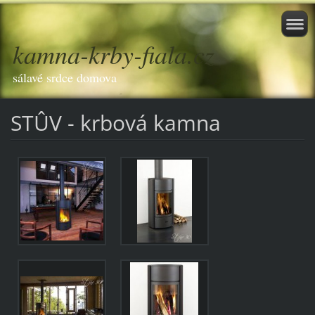
kamna-krby-fiala.cz
sálavé srdce domova
STÛV - krbová kamna