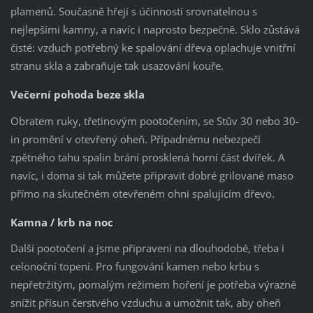
plamenů. Současně hřejí s účinností srovnatelnou s
nejlepšími kamny, a navíc i naprosto bezpečně. Sklo zůstává
čisté: vzduch potřebný ke spalování dřeva oplachuje vnitřní
stranu skla a zabraňuje tak usazování kouře.
Večerní pohoda beze skla
Obratem ruky, třetinovým pootočením, se Stûv 30 nebo 30-
in promění v otevřený oheň. Případnému nebezpečí
zpětného tahu spalin brání prosklená horní část dvířek. A
navíc, i doma si tak můžete připravit dobré grilované maso
přímo na skutečném otevřeném ohni spalujícím dřevo.
Kamna / krb na noc
Další pootočení a jsme připraveni na dlouhodobé, třeba i
celonoční topení. Pro fungování kamen nebo krbu s
nepřetržitým, pomalým režimem hoření je potřeba výrazně
snížit přísun čerstvého vzduchu a umožnit tak, aby oheň