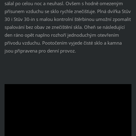
sálal po celou noc a neuhasl. Ovšem s hodně omezeným
přísunem vzduchu se sklo rychle znečišťuje. Plná dvířka Stûv
30 i Stûv 30-in s malou kontrolní štěrbinou umožní zpomalit
spalování bez obav ze znečištění skla. Oheň se následující
den ráno opět naplno rozhoří jednoduchým otevřením
přívodu vzduchu. Pootočením vyjede čisté sklo a kamna
jsou připravena pro denní provoz.