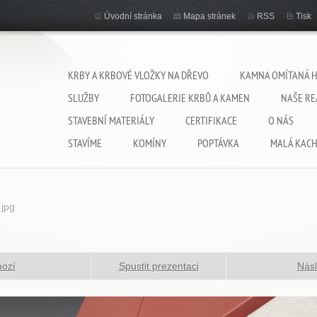
Úvodní stránka
Mapa stránek
RSS
Tisk
KRBY A KRBOVÉ VLOŽKY NA DŘEVO
KAMNA OMÍTANÁ 
SLUŽBY
FOTOGALERIE KRBŮ A KAMEN
NAŠE RE
STAVEBNÍ MATERIÁLY
CERTIFIKACE
O NÁS
STAVÍME
KOMÍNY
POPTÁVKA
MALÁ KAC
.jpg
hozí
Spustit prezentaci
Násl