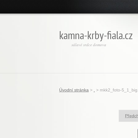
kamna-krby-fiala.cz
sálavé srdce domova
Úvodní stránka
>
.
>
mkk2_foto-5_1_big
Předc